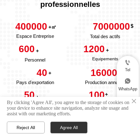
professionnelles
400000
7000000
$
+㎡
Espace Entreprise
Total des actifs
600
1200
+
+
Equipements
Personnel

Tel
40
16000
+
+

Pays d'exportation
Production annuelle
WhatsApp
50
100
+
+
×

By clicking 'Agree All', you agree to the storage of cookies on
Brevets
Équipe de recherche et
your device to enhance site navigation, analyze site usage and
Email
assist with our marketing efforts.
développement

Reject All
Agree All



Maison
Produits
Contact