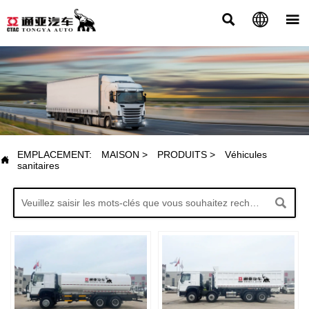



PRODUITS
EMPLACEMENT:
MAISON
>
PRODUITS
>
Véhicules

sanitaires
