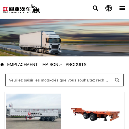



PRODUITS

EMPLACEMENT:
MAISON
>
PRODUITS
