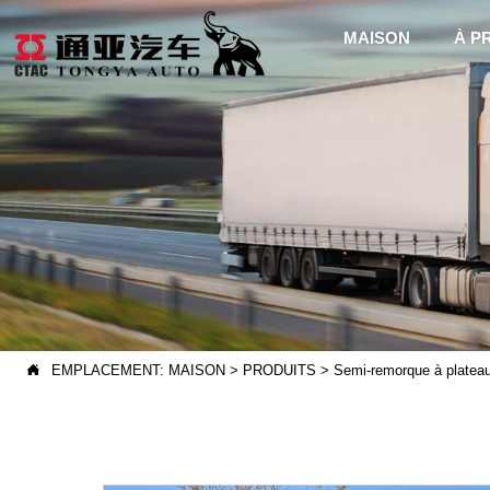
MAISON
À P

EMPLACEMENT:
MAISON
>
PRODUITS
>
Semi-remorque à platea