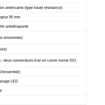
n américaine (type haute résistance)
argeur 90 mm
le antidérapante
ise renommée)
urs)
; deux connecteurs d'air en cuivre norme ISO.
SD/ensemble)
lairage LED
nt