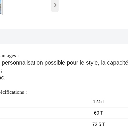
›
antages :
rsonnalisation possible pour le style, la capacité 
 ;
ac.
cifications :
12.5T
60 T
72.5 T