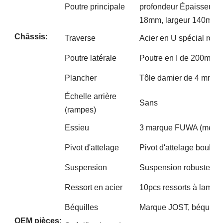
Poutre principale
profondeur Épaisseur d
18mm, largeur 140mm. 
Châssis
:
Traverse
Acier en U spécial robu
Poutre latérale
Poutre en I de 200mm d
Plancher
Tôle damier de 4 mm d'
Échelle arrière
Sans
(rampes)
Essieu
3 marque FUWA (meille
Pivot d'attelage
Pivot d'attelage boulon
Suspension
Suspension robuste sou
Ressort en acier
10pcs ressorts à lames
Béquilles
Marque JOST, béquille
OEM
pièces
: