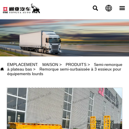



PRODUITS
EMPLACEMENT:
MAISON
>
PRODUITS
>
Semi-remorque

à plateau bas
>
Remorque semi-surbaissée à 3 essieux pour
équipements lourds