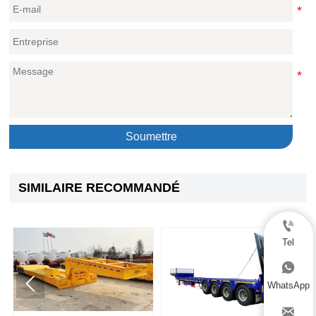
Soumettre
SIMILAIRE RECOMMANDÉ

Tel



WhatsApp
