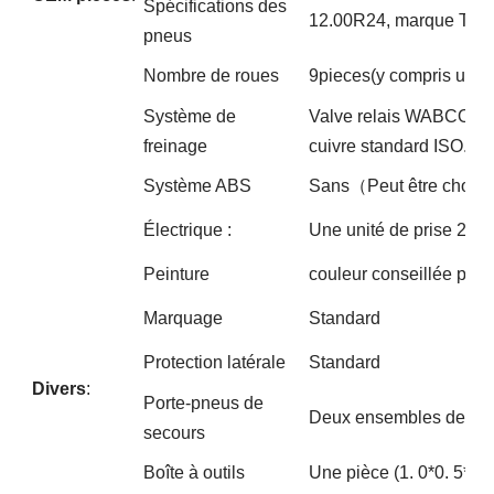
Spécifications des
12.00R24, marque Tria
pneus
Nombre de roues
9pieces(y compris une 
Système de
Valve relais WABCO; Qu
freinage
cuivre standard ISO.
Système ABS
Sans（Peut être choisi
Électrique :
Une unité de prise 24V
Peinture
couleur conseillée par l
Marquage
Standard
Protection latérale
Standard
Divers
:
Porte-pneus de
Deux ensembles de port
secours
Boîte à outils
Une pièce (1. 0*0. 5*0.