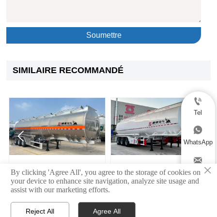
Soumettre
SIMILAIRE RECOMMANDÉ

Tel



WhatsApp

×
Semi-remorque citerne
3 essieux Fuwa Citerne à
By clicking 'Agree All', you agree to the storage of cookies on
Email
pour produits pétroliers en
pétrole Semi-remorque
your device to enhance site navigation, analyze site usage and
alliage d'aluminium
assist with our marketing efforts.

Reject All
Agree All


