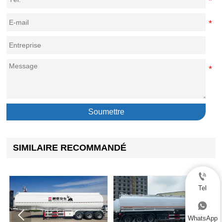
Soumettre
SIMILAIRE RECOMMANDÉ

Tel



WhatsApp