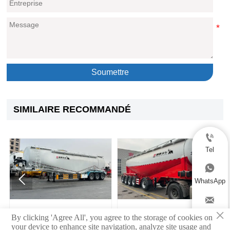
Soumettre
SIMILAIRE RECOMMANDÉ

Tel



WhatsApp

×
60T Citerne à poudre semi-
Semi-remorque citerne à
Email
By clicking 'Agree All', you agree to the storage of cookies on
remorque avec essieu BPW
ciment en vrac 5 essieux
your device to enhance site navigation, analyze site usage and