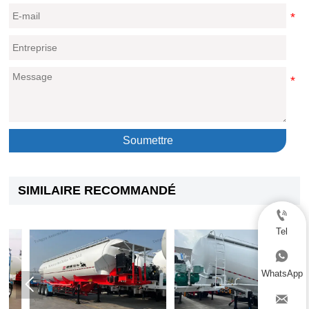
Soumettre
SIMILAIRE RECOMMANDÉ

Tel

WhatsApp


